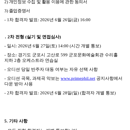
2)
개인정보 수집 및 활용 이용에 관한 동의서
3)
졸업증명서
- 1
차 합격자 발표
: 2026
년
6
월
26
일
(
금
) 16:00
․
2
차 전형
(
실기 및 면접심사
)
-
일시
: 2026
년
6
월
27
일
(
토
) 14:00 (
시간 개별 통보
)
-
장소
:
경기도 군포시 고산로
599
군포문화예술회관 수리홀
지하
2
층 오케스트라 연습실
-
오디션 당일 반주자 대동 여부는 자유 선택 사항
-
오디션 곡목
,
과제곡 악보는
www.primephil.net
공지사항에서
다운 받아 사용
- 2
차 합격자 발표
: 2026
년
6
월
28
일
(
일
) (
합격자 개별 통보
)
5.
기타 사항