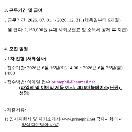
3.
근무기간 및 급여
․
근무기간
: 2026. 07. 01. ~ 2026. 12. 31. (
채용일부터
6
개월
)
․
월 급여
: 2,160,000
원
(4
대 사회보험료 및 소득세 공제 후 지급
)
4.
모집 일정
․
1
차 전형
(
서류심사
)
-
접수기간
: 2026
년
6
월
16
일
(
화
) 14:00 ~ 2026
년
6
월
26
일
(
금
)
14:00
-
접수방법
:
이메일 접수
primephil@hanmail.net
(
파일명 및 이메일 제목 예시
: 2026
더블베이스
(
단원
)_
성명
)
-
제출서류
:
1)
입사지원서 및 자기소개서
(
www.primephil.net
공지사항 에서
양식 다운받아 사용
)