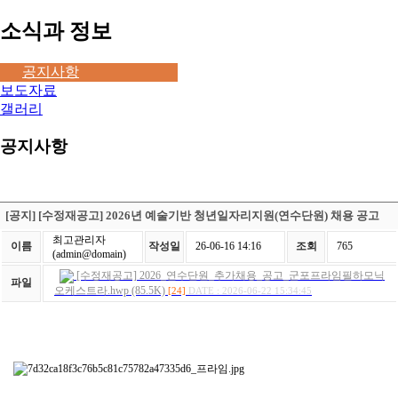
소식과 정보
공지사항
보도자료
갤러리
공지사항
[공지] [수정재공고] 2026년 예술기반 청년일자리지원(연수단원) 채용 공고
최고관리자
이름
작성일
26-06-16 14:16
조회
765
(admin@domain)
[수정재공고] 2026_연수단원_추가채용_공고_군포프라임필하모닉
파일
오케스트라.hwp (85.5K)
[24]
DATE : 2026-06-22 15:34:45