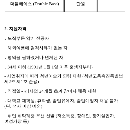
더블베이스
(Double Bass)
단원
2.
지원자격
․
모집부문 악기 전공자
․
해외여행에 결격사유가 없는 자
․
병역을 필하였거나 면제된 자
․
34
세 이하
(1991
년
1
월
1
일 이후 출생자부터
)
-
사업취지에 따라 청년예술가 연령 제한
(
청년고용촉진특별법
제
2
조 제
1
호 준용
)
․
직접일자리사업
24
개월 초과 참여자 채용 제한
․
대학교 재학생
,
휴학생
,
졸업유예자
,
졸업예정자 채용 불가
(
단
,
석사 이상 예외
)
․
취업 취약계층 우선 선발
(
저소득층
,
장애인
,
장기실업자
,
여성가장 등
)