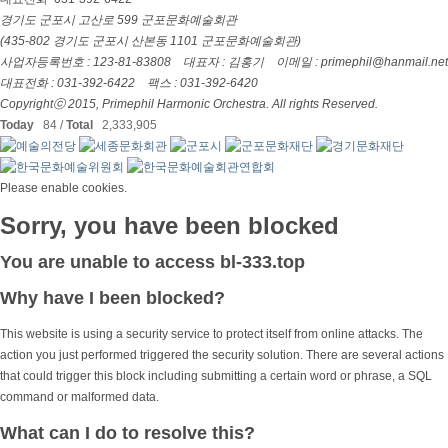
경기도 군포시 고산로 599 군포문화예술회관
(435-802 경기도 군포시 산본동 1101 군포문화예술회관)
사업자등록번호 : 123-81-83808 대표자 : 김홍기 이메일 : primephil@hanmail.net
대표전화 : 031-392-6422 팩스 : 031-392-6420
Copyrightⓒ 2015,
Primephil Harmonic Orchestra.
All rights Reserved.
Today
84 /
Total
2,333,905
Please enable cookies.
Sorry, you have been blocked
You are unable to access
bl-333.top
Why have I been blocked?
This website is using a security service to protect itself from online attacks. The
action you just performed triggered the security solution. There are several actions
that could trigger this block including submitting a certain word or phrase, a SQL
command or malformed data.
What can I do to resolve this?