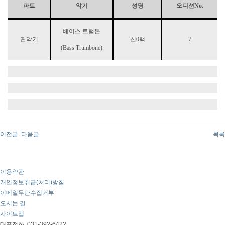
파트
악기
성명
오디션No.
베이스 트럼본
관악기
신0택
7
(Bass Trumbone)
이전글
다음글
목록
이용약관
개인정보취급(처리)방침
이메일무단수집거부
오시는 길
사이트맵
대표전화
031-392-6422